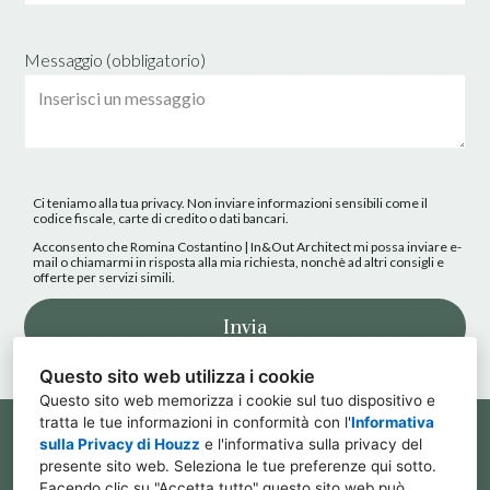
Messaggio (obbligatorio)
Ci teniamo alla tua privacy. Non inviare informazioni sensibili come il
codice fiscale, carte di credito o dati bancari.
Acconsento che Romina Costantino | In&Out Architect mi possa inviare e-
mail o chiamarmi in risposta alla mia richiesta, nonchè ad altri consigli e
offerte per servizi simili.
Invia
Questo sito web utilizza i cookie
Questo sito web memorizza i cookie sul tuo dispositivo e
tratta le tue informazioni in conformità con l'
Informativa
00124 Roma RM
sulla Privacy di Houzz
e l'
informativa sulla privacy del
presente sito web
. Seleziona le tue preferenze qui sotto.
+39 333 764 0553
Facendo clic su "Accetta tutto" questo sito web può